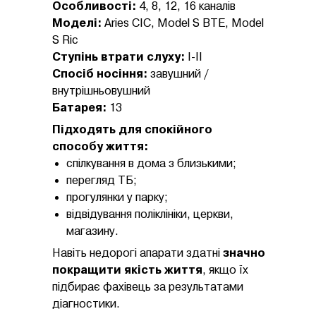
Особливості:
4, 8, 12, 16 каналів
Моделі:
Aries CIC, Model S BTE, Model
S Ric
Ступінь втрати слуху:
I-II
Спосіб носіння:
завушний /
внутрішньовушний
Батарея:
13
Підходять для спокійного
способу життя:
спілкування в дома з близькими;
перегляд ТБ;
прогулянки у парку;
відвідування поліклініки, церкви,
магазину.
Навіть недорогі апарати здатні
значно
покращити якість життя
, якщо їх
підбирає фахівець за результатами
діагностики.