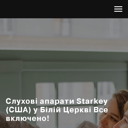
Слухові апарати Starkey
(США) у Білій Церкві Все
включено!