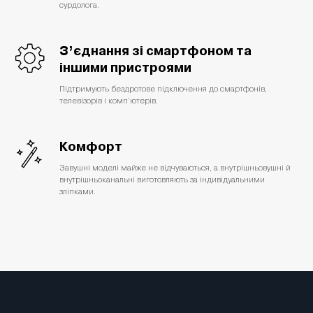
сурдолога.
З’єднання зі смартфоном та
іншими пристроями
Підтримують бездротове підключення до смартфонів,
телевізорів і комп’ютерів.
Комфорт
Завушні моделі майже не відчуваються, а внутрішньовушні й
внутрішньоканальні виготовляють за індивідуальними
зліпками.