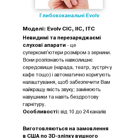
Глибококанальні Evolv
Моделі: Evolv CIC, IIC, ITC
Невидимі та перезаряджаємі
слухові апарати
- це
суперкомп'ютери розміром з зернини.
Вони розпізнають навколишнє
середовище (нарада, театр, зустріч у
кафе тощо) і автоматично коригують
налаштування, щоб забезпечити Вам
найкращу якість звуку; замінюють
навушники та навіть бездротову
гарнітуру.
Особливості:
від 10 до 24 каналів
Виготовляються на замовлення
в США по 3D-зліпку вушного