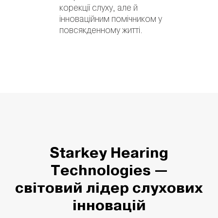
корекції слуху, але й
інноваційним помічником у
повсякденному житті.
Starkey Hearing
Technologies —
світовий лідер слухових
інновацій