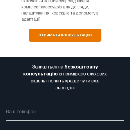
включаючи повний супровід лікаря,
комплект аксесуарів для догляду,
налаштування, корекцію та допомогу в
адаптації
ОТРИМАТИ КОНСУЛЬТАЦІЮ
Запишіться на
безкоштовну
консультацію
із приміркою слухових
рішень і почніть краще чути вже
сьогодні