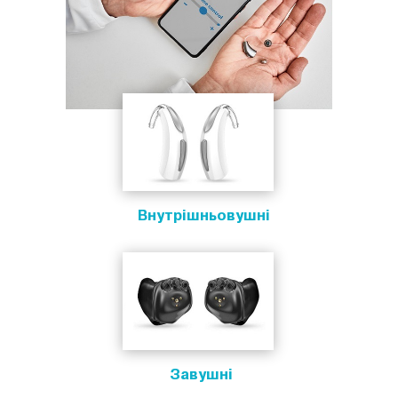
Внутрішньовушні
Завушні