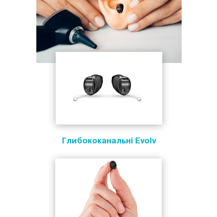
Глибококанальні Evolv