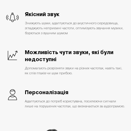
Якісний звук
Знижують шуми, адаптуються до акустичного середовища,
згладжують неприємні частоти, оптимізують звучання музики,
борються з вушним шумом
Можливість чути звуки, які були
недоступні
Допомагають розрізняти звуки на різних частотах, навіть такі,
як спів птахів чи шум прибою.
Персоналізація
Адаптуються до потреб користувача, посилюючи сигнали
лише на порушених частотах, що визначається за аудіограмою.