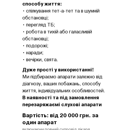
способу життя:
• спілкування тет-а-тет та в шумній
обстановці;
• перегляд ТБ;
• робота в тихій або галасливій
обстановці;
• подорожі;
• наради;
• вечірки, свята.
Дуже прості у використанні!
Ми підбираємо апарати залежно від
діагнозу, ваших побажань, способу
життя, індивідуальних особливостей.
В наявності та під замовлення
перезаряжаємі слухові апарати
Вартість: від 20 000 грн. за
один апарат
включаючи повний супровід лікаря