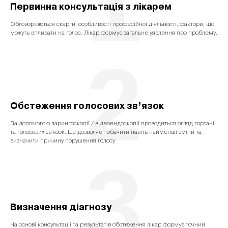
1
Первинна консультація з лікарем
Обговорюються скарги, особливості професійної діяльності, фактори, що
можуть впливати на голос. Лікар формує загальне уявлення про проблему.
2
Обстеження голосових зв’язок
За допомогою ларингоскопії / відеоендоскопії проводиться огляд гортані
та голосових зв’язок. Це дозволяє побачити навіть найменші зміни та
визначити причину порушення голосу
3
Визначення діагнозу
На основі консультації та результатів обстеження лікар формує точний