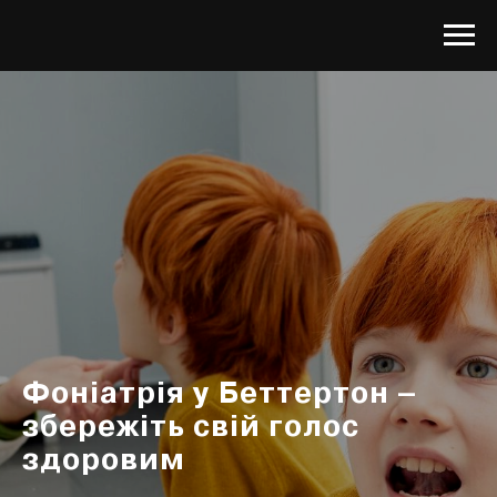
Фоніатрія у Беттертон –
збережіть свій голос
здоровим