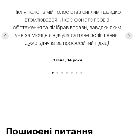
Після пологів мій голос став сиплим і швидко
втомлювався. Лікар фоніатр провів
обстеження та підібрав вправи, завдяки яким
уже за місяць я відчула суттєве поліпшення.
Дуже вдячна за професійний підхід!
Олена, 34 роки
Поширені питання