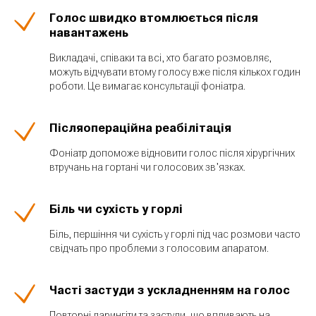
Голос швидко втомлюється після
навантажень
Викладачі, співаки та всі, хто багато розмовляє,
можуть відчувати втому голосу вже після кількох годин
роботи. Це вимагає консультації фоніатра.
ОТРИМАТИ КОНСУЛЬТАЦІЮ
Післяопераційна реабілітація
Фоніатр допоможе відновити голос після хірургічних
втручань на гортані чи голосових зв’язках.
Біль чи сухість у горлі
Біль, першіння чи сухість у горлі під час розмови часто
свідчать про проблеми з голосовим апаратом.
Часті застуди з ускладненням на голос
Повторні ларингіти та застуди, що впливають на