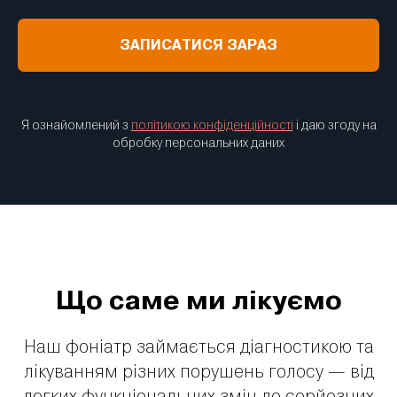
ЗАПИСАТИСЯ ЗАРАЗ
Я ознайомлений з
політикою конфіденційності
і даю згоду на
обробку персональних даних
Що саме ми лікуємо
Наш фоніатр займається діагностикою та
лікуванням різних порушень голосу — від
легких функціональних змін до серйозних