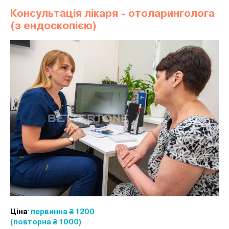
Консультація лікаря - отоларинголога
(з ендоскопією)
Ціна
:
первинна
₴ 1200
(повторна ₴ 1000)