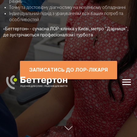
рівень
Точну та достовірну діагностику на новітньому обладнанні
Індивідуальний підхід з урахуванням всіх ваших потреб та
особливостей
«Беттертон» - сучасна ЛОР-клініка у Києві, метро "Дарниця",
де зустрічаються професіоналізм і турбота
ЗАПИСАТИСЬ ДО ЛОР-ЛІКАРЯ