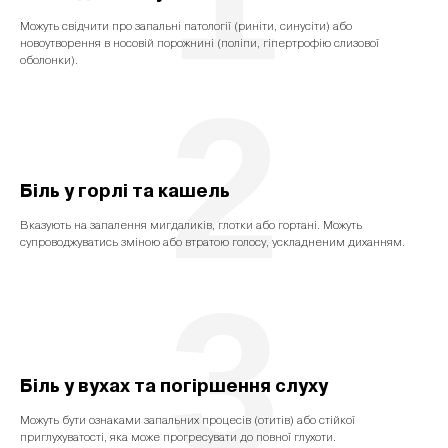
Можуть свідчити про запальні патології (риніти, синусіти) або
новоутворення в носовій порожнині (поліпи, гіпертрофію слизової
оболонки).
2
Біль у горлі та кашель
Вказують на запалення мигдаликів, глотки або гортані. Можуть
супроводжуватись зміною або втратою голосу, ускладненим диханням.
3
Біль у вухах та погіршення слуху
Можуть бути ознаками запальних процесів (отитів) або стійкої
приглухуватості, яка може прогресувати до повної глухоти.